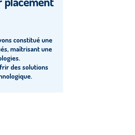
r placement
vons constitué une
iés, maîtrisant une
logies.
rir des solutions
hnologique.